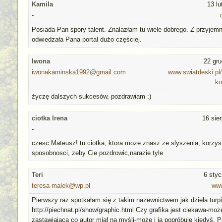
Kamila
13 l
-
Posiada Pan spory talent. Znalazłam tu wiele dobrego. Z przyjem
odwiedzała Pana portal dużo częściej.
Iwona
22 gru
iwonakaminska1992@gmail.com
www.swiatdeski.pl
k
życzę dalszych sukcesów, pozdrawiam :)
ciotka Irena
16 sie
-
czesc Mateusz! tu ciotka, ktora moze znasz ze slyszenia, korzys
sposobnosci, zeby Cie pozdrowic,narazie tyle
Teri
6 styc
teresa-malek@wp.pl
www
Pierwszy raz spotkałam się z takim nazewnictwem jak dzieła turp
http://piechnat.pl/show/graphic.html Czy grafika jest ciekawa-może 
zastawiająca co autor miał na myśli-może i ja popróbuję kiedyś. 