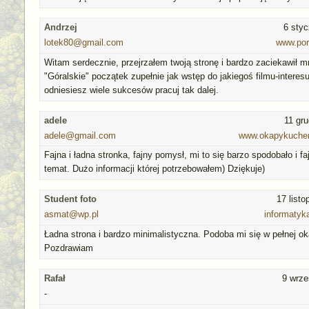
Andrzej
6 styc
lotek80@gmail.com
www.por
Witam serdecznie, przejrzałem twoją stronę i bardzo zaciekawił m
"Góralskie" początek zupełnie jak wstęp do jakiegoś filmu-interes
odniesiesz wiele sukcesów pracuj tak dalej.
adele
11 gr
adele@gmail.com
www.okapykuchenn
Fajna i ładna stronka, fajny pomysł, mi to się barzo spodobało i fa
temat. Dużo informacji której potrzebowałem) Dziękuje)
Student foto
17 list
asmat@wp.pl
informatyk
Ładna strona i bardzo minimalistyczna. Podoba mi się w pełnej ok
Pozdrawiam
Rafał
9 wrze
-