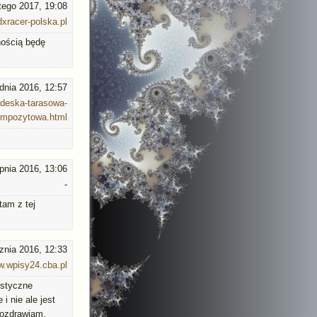
utego 2017, 19:08
dxracer-polska.pl
nością będę
dnia 2016, 12:57
/deska-tarasowa-
ompozytowa.html
rpnia 2016, 13:06
-
tam z tej
znia 2016, 12:33
.wpisy24.cba.pl
istyczne
i nie ale jest
Pozdrawiam.