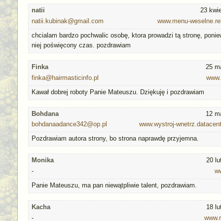
natii
23 kwi
natii.kubinak@gmail.com
www.menu-weselne.reh
chcialam bardzo pochwalic osobę, ktora prowadzi tą stronę, poni
niej poświęcony czas. pozdrawiam
Finka
25 m
finka@hairmasticinfo.pl
www.
Kawał dobrej roboty Panie Mateuszu. Dziękuję i pozdrawiam
Bohdana
12 m
bohdanaadance342@op.pl
www.wystroj-wnetrz.datacent
Pozdrawiam autora strony, bo strona naprawdę przyjemna.
Monika
20 l
-
ww
Panie Mateuszu, ma pan niewątpliwie talent, pozdrawiam.
Kacha
18 l
-
www.r