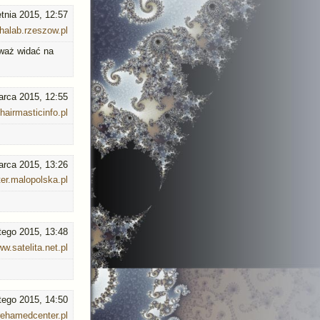
etnia 2015, 12:57
alab.rzeszow.pl
eważ widać na
arca 2015, 12:55
hairmasticinfo.pl
arca 2015, 13:26
er.malopolska.pl
utego 2015, 13:48
w.satelita.net.pl
utego 2015, 14:50
ehamedcenter.pl