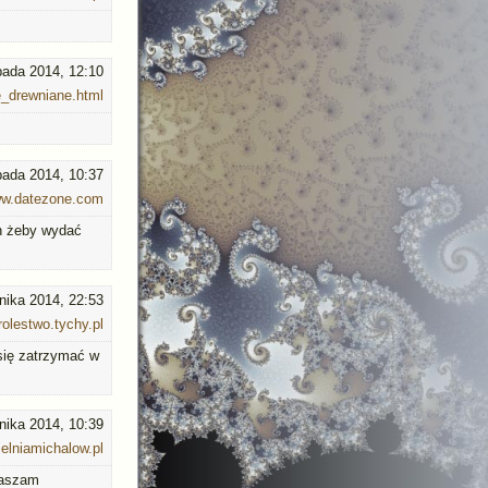
opada 2014, 12:10
e_drewniane.html
opada 2014, 10:37
w.datezone.com
an żeby wydać
nika 2014, 22:53
rolestwo.tychy.pl
się zatrzymać w
nika 2014, 10:39
elniamichalow.pl
praszam