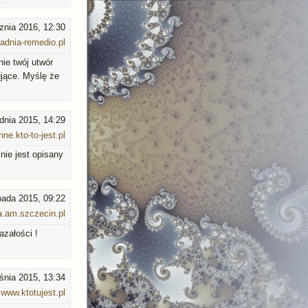
znia 2016, 12:30
adnia-remedio.pl
nie twój utwór
ujące. Myślę że
udnia 2015, 14:29
e.kto-to-jest.pl
jnie jest opisany
opada 2015, 09:22
a.am.szczecin.pl
azałości !
śnia 2015, 13:34
www.ktotujest.pl