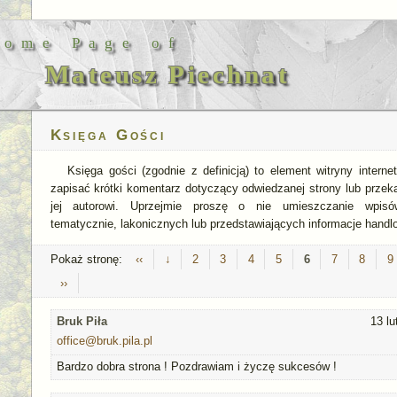
Home Page of
Mateusz Piechnat
Księga Gości
Księga gości (zgodnie z definicją) to element witryny interne
zapisać krótki komentarz dotyczący odwiedzanej strony lub przek
jej autorowi. Uprzejmie proszę o nie umieszczanie wpisó
tematycznie, lakonicznych lub przedstawiających informacje handl
Pokaż stronę:
‹‹
↓
2
3
4
5
6
7
8
9
››
Bruk Piła
13 l
office@bruk.pila.pl
Bardzo dobra strona ! Pozdrawiam i życzę sukcesów !