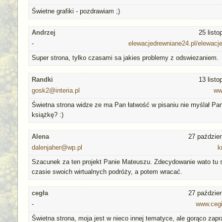
Świetne grafiki - pozdrawiam ;)
Andrzej
25 list
-
elewacjedrewniane24.pl/elewacj
Super strona, tylko czasami sa jakies problemy z odswiezaniem.
Randki
13 list
gosk2@interia.pl
ww
Świetna strona widze ze ma Pan łatwość w pisaniu nie myślał P
książkę? :)
Alena
27 paździer
dalenjaher@wp.pl
k
Szacunek za ten projekt Panie Mateuszu. Zdecydowanie wato tu 
czasie swoich wirtualnych podróży, a potem wracać.
cegła
27 paździer
-
www.cegi
Świetna strona, moja jest w nieco innej tematyce, ale gorąco za