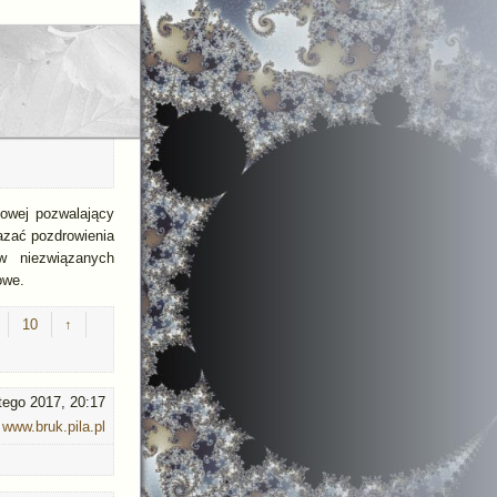
towej pozwalający
azać pozdrowienia
w niezwiązanych
owe.
10
↑
utego 2017, 20:17
www.bruk.pila.pl