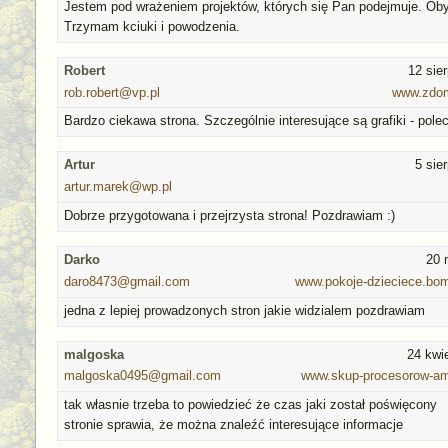
Jestem pod wrażeniem projektów, których się Pan podejmuje. Oby 
Trzymam kciuki i powodzenia.
Robert
12 sie
rob.robert@vp.pl
www.zdom
Bardzo ciekawa strona. Szczególnie interesujące są grafiki - pole
Artur
5 sie
artur.marek@wp.pl
Dobrze przygotowana i przejrzysta strona! Pozdrawiam :)
Darko
20 
daro8473@gmail.com
www.pokoje-dzieciece.bo
jedna z lepiej prowadzonych stron jakie widzialem pozdrawiam
malgoska
24 kwi
malgoska0495@gmail.com
www.skup-procesorow-am
tak własnie trzeba to powiedzieć że czas jaki został poświęcony
stronie sprawia, że można znaleźć interesujące informacje