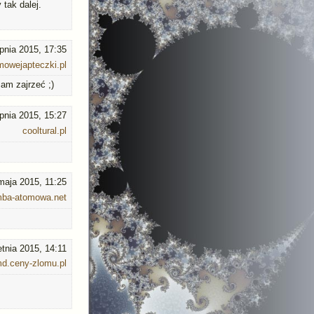
tak dalej.
rpnia 2015, 17:35
owejapteczki.pl
cam zajrzeć ;)
rpnia 2015, 15:27
cooltural.pl
maja 2015, 11:25
mba-atomowa.net
etnia 2015, 14:11
d.ceny-zlomu.pl