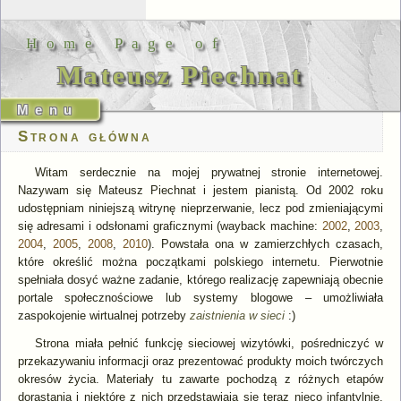
Home Page of
Mateusz Piechnat
Strona główna
Witam serdecznie na mojej prywatnej stronie internetowej.
Nazywam się Mateusz Piechnat i jestem pianistą. Od 2002 roku
udostępniam niniejszą witrynę nieprzerwanie, lecz pod zmieniającymi
się adresami i odsłonami graficznymi (wayback machine:
2002
,
2003
,
2004
,
2005
,
2008
,
2010
). Powstała ona w zamierzchłych czasach,
które określić można początkami polskiego internetu. Pierwotnie
spełniała dosyć ważne zadanie, którego realizację zapewniają obecnie
portale społecznościowe lub systemy blogowe – umożliwiała
zaspokojenie wirtualnej potrzeby
zaistnienia w sieci
:)
Strona miała pełnić funkcję sieciowej wizytówki, pośredniczyć w
przekazywaniu informacji oraz prezentować produkty moich twórczych
okresów życia. Materiały tu zawarte pochodzą z różnych etapów
dorastania i niektóre z nich przedstawiają się teraz nieco infantylnie.