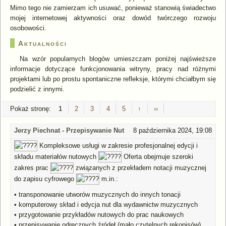
Mimo tego nie zamierzam ich usuwać, ponieważ stanowią świadectwo
mojej internetowej aktywności oraz dowód twórczego rozwoju
osobowości.
Aktualności
Na wzór popularnych blogów umieszczam poniżej najświeższe
informacje dotyczące funkcjonowania witryny, pracy nad różnymi
projektami lub po prostu spontaniczne refleksje, którymi chciałbym się
podzielić z innymi.
Pokaż stronę: ​
1
2
3
4
5
↑
››
Jerzy Piechnat - Przepisywanie Nut
8 października 2024, 19:08
Kompleksowe usługi w zakresie profesjonalnej edycji i
składu materiałów nutowych
Oferta obejmuje szeroki
zakres prac
związanych z przekładem notacji muzycznej
do zapisu cyfrowego
m.in.:
• transponowanie utworów muzycznych do innych tonacji
• komputerowy skład i edycja nut dla wydawnictw muzycznych
• przygotowanie przykładów nutowych do prac naukowych
• przepisywanie odręcznych źródeł (mało czytelnych rękopisów)