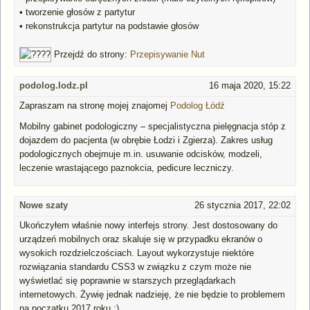
•
tworzenie głosów z partytur
• rekonstrukcja partytur na podstawie głosów
Przejdź do strony:
Przepisywanie Nut
podolog.lodz.pl
16 maja 2020, 15:22
Zapraszam na stronę mojej znajomej
Podolog Łódź
Mobilny gabinet podologiczny – specjalistyczna pielęgnacja stóp z
dojazdem do pacjenta (w obrębie Łodzi i Zgierza). Zakres usług
podologicznych obejmuje m.in. usuwanie odcisków, modzeli,
leczenie wrastającego paznokcia, pedicure leczniczy.
Nowe szaty
26 stycznia 2017, 22:02
Ukończyłem właśnie nowy interfejs strony. Jest dostosowany do
urządzeń mobilnych oraz skaluje się w przypadku ekranów o
wysokich rozdzielczościach. Layout wykorzystuje niektóre
rozwiązania standardu CSS3 w związku z czym może nie
wyświetlać się poprawnie w starszych przeglądarkach
internetowych. Żywię jednak nadzieję, że nie będzie to problemem
na początku 2017 roku :)