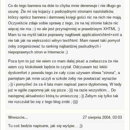
Co do tego bannera na dole to chyba mnie denerwuje i nie długo go
usunę. Źle mi się kojarzy z podrzędnymi stronami nastolatków,
którzy oprócz bannera i darmowej księgi gości nic na nich nie mają.
Oczywiście zdaje sobie sprawę z tego, że na tej stronie także nic
więcej nie ma ;-) no ale jest przynajmniej w prawdziwym XHTML :)
Mam tu na myśli także poprawny nagłówek application/xhtml+xml a
nie tak jak na większości witryn text/html. Mam nawet taki pomysł
żeby zorganizować tu ranking najbardziej paskudnych i
niepoprawnych stron w Internecie ;)
Poza tym to już nie wiem co mam dalej pisać a zwłaszcza że nie
wiem czy ktokolwiek będzie to czytał. Odczuwam też lekki
dyskomfort z powodu tego że cały czas używam słowa "strona", a
pamiętam jak mnie uczyli w szkole żeby nie powtarzać wyrazów
;-)) i pomyśleć że za 4 lata mam napisać parce dyplomową. W tedy
już w ogóle zapomnę jak się pisze ;-))) na razie wszystkim... Do
następnej aktualności którą tu umieszczę ;-)) Żebym się tylko tak
nie rozczulał bo się z tego blog zrobi ;-))))
Wreszcie...
27 sierpnia 2004, 03:03
Tu coś bedzie napisane, jak się wyśpie... ;))