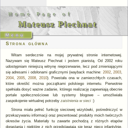
Home Page of
Mateusz Piechnat
Strona główna
Witam serdecznie na mojej prywatnej stronie internetowej.
Nazywam się Mateusz Piechnat i jestem pianistą. Od 2002 roku
udostępniam niniejszą witrynę nieprzerwanie, lecz pod zmieniającymi
się adresami i odsłonami graficznymi (wayback machine:
2002
,
2003
,
2004
,
2005
,
2008
,
2010
). Powstała ona w zamierzchłych czasach,
które określić można początkami polskiego internetu. Pierwotnie
spełniała dosyć ważne zadanie, którego realizację zapewniają obecnie
portale społecznościowe lub systemy blogowe – umożliwiała
zaspokojenie wirtualnej potrzeby
zaistnienia w sieci
:)
Strona miała pełnić funkcję sieciowej wizytówki, pośredniczyć w
przekazywaniu informacji oraz prezentować produkty moich twórczych
okresów życia. Materiały tu zawarte pochodzą z różnych etapów
dorastania i niektóre z nich przedstawiają się teraz nieco infantylnie.