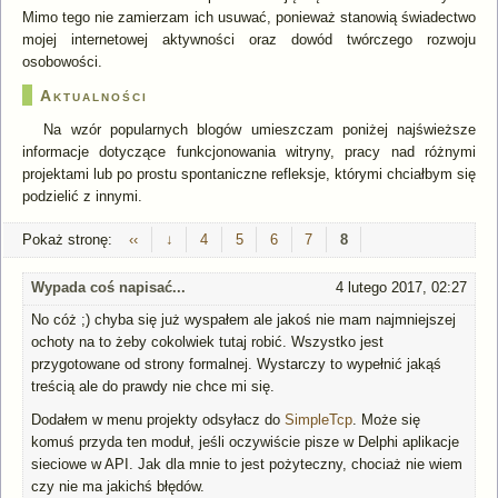
Mimo tego nie zamierzam ich usuwać, ponieważ stanowią świadectwo
mojej internetowej aktywności oraz dowód twórczego rozwoju
osobowości.
Aktualności
Na wzór popularnych blogów umieszczam poniżej najświeższe
informacje dotyczące funkcjonowania witryny, pracy nad różnymi
projektami lub po prostu spontaniczne refleksje, którymi chciałbym się
podzielić z innymi.
Pokaż stronę:
‹‹
↓
4
5
6
7
8
Wypada coś napisać...
4 lutego 2017, 02:27
No cóż ;) chyba się już wyspałem ale jakoś nie mam najmniejszej
ochoty na to żeby cokolwiek tutaj robić. Wszystko jest
przygotowane od strony formalnej. Wystarczy to wypełnić jakąś
treścią ale do prawdy nie chce mi się.
Dodałem w menu projekty odsyłacz do
SimpleTcp
. Może się
komuś przyda ten moduł, jeśli oczywiście pisze w Delphi aplikacje
sieciowe w API. Jak dla mnie to jest pożyteczny, chociaż nie wiem
czy nie ma jakichś błędów.