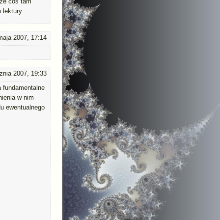
 że coś tam
lektury...
maja 2007, 17:14
znia 2007, 19:33
na fundamentalne
tnienia w nim
odu ewentualnego