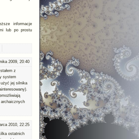
ższe informacje
mi lub po prostu
nika 2009, 20:40
ystałem z
ty system
żyć jej silnika
zainteresowany).
emożliwiają
h archaicznych
arca 2010, 22:25
ilka ostatnich