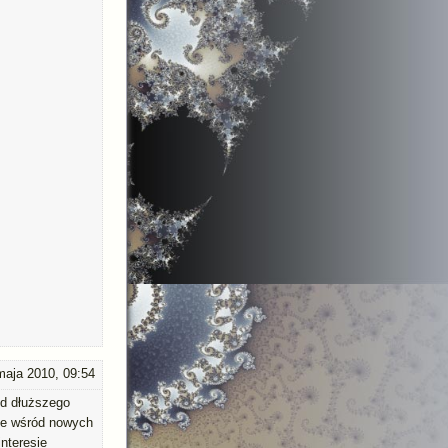
maja 2010, 09:54
od dłuższego
że wśród nowych
interesie