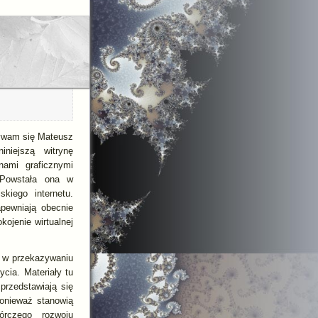
zywam się Mateusz
niejszą witrynę
nami graficznymi
 Powstała ona w
kiego internetu.
apewniają obecnie
ojenie wirtualnej
ć w przekazywaniu
cia. Materiały tu
przedstawiają się
ponieważ stanowią
órczego rozwoju