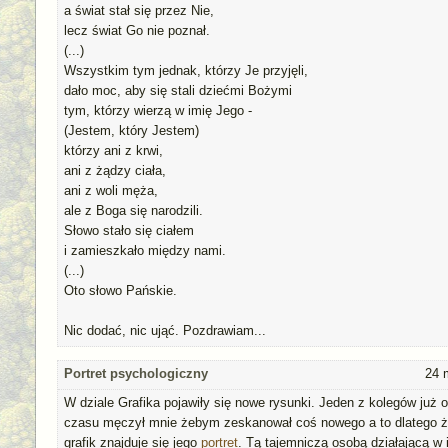
a świat stał się przez Nie,
lecz świat Go nie poznał.
(...)
Wszystkim tym jednak, którzy Je przyjęli,
dało moc, aby się stali dziećmi Bożymi
tym, którzy wierzą w imię Jego -
(Jestem, który Jestem)
którzy ani z krwi,
ani z żądzy ciała,
ani z woli męża,
ale z Boga się narodzili.
Słowo stało się ciałem
i zamieszkało między nami.
(...)
Oto słowo Pańskie.
Nic dodać, nic ująć. Pozdrawiam...
Portret psychologiczny
24 
W dziale Grafika pojawiły się nowe rysunki. Jeden z kolegów już 
czasu męczył mnie żebym zeskanował coś nowego a to dlatego 
grafik znajduje się jego
portret
. Tą tajemniczą osobą działającą w 