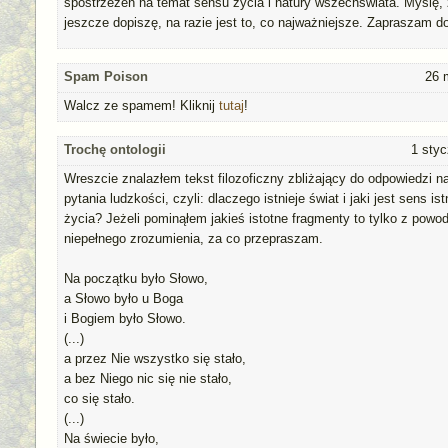
spostrzeżeń na temat sensu życia i natury wszechświata. Myślę,
jeszcze dopiszę, na razie jest to, co najważniejsze. Zapraszam do 
Spam Poison
26 
Walcz ze spamem! Kliknij
tutaj
!
Trochę ontologii
1 styc
Wreszcie znalazłem tekst filozoficzny zbliżający do odpowiedzi 
pytania ludzkości, czyli: dlaczego istnieje świat i jaki jest sens is
życia? Jeżeli pominąłem jakieś istotne fragmenty to tylko z pow
niepełnego zrozumienia, za co przepraszam.
Na początku było Słowo,
a Słowo było u Boga
i Bogiem było Słowo.
(...)
a przez Nie wszystko się stało,
a bez Niego nic się nie stało,
co się stało.
(...)
Na świecie było,