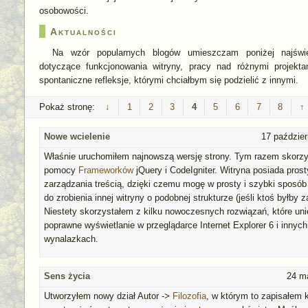
osobowości.
Aktualności
Na wzór popularnych blogów umieszczam poniżej najświe
dotyczące funkcjonowania witryny, pracy nad różnymi projekta
spontaniczne refleksje, którymi chciałbym się podzielić z innymi.
Pokaż stronę: ​
↓
1
2
3
4
5
6
7
8
↑
Nowe wcielenie
17 paździer
Właśnie uruchomiłem najnowszą wersję strony. Tym razem skorz
pomocy
Frameworków
jQuery i CodeIgniter. Witryna posiada pros
zarządzania treścią, dzięki czemu mogę w prosty i szybki sposób u
do zrobienia innej witryny o podobnej strukturze (jeśli ktoś byłby 
Niestety skorzystałem z kilku nowoczesnych rozwiązań, które uni
poprawne wyświetlanie w przeglądarce Internet Explorer 6 i innyc
wynalazkach.
Sens życia
24 m
Utworzyłem nowy dział Autor ->
Filozofia
, w którym to zapisałem k