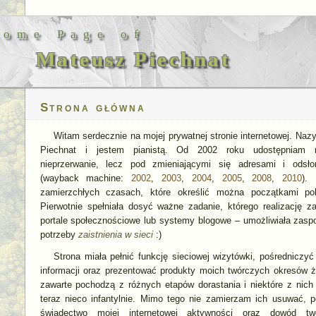
Home Page of
Mateusz Piechnat
Strona główna
Witam serdecznie na mojej prywatnej stronie internetowej. Na
Piechnat i jestem pianistą. Od 2002 roku udostępniam ni
nieprzerwanie, lecz pod zmieniającymi się adresami i odsło
(wayback machine:
2002
,
2003
,
2004
,
2005
,
2008
,
2010
).
zamierzchłych czasach, które określić można początkami pols
Pierwotnie spełniała dosyć ważne zadanie, którego realizację z
portale społecznościowe lub systemy blogowe – umożliwiała zaspok
potrzeby
zaistnienia w sieci
:)
Strona miała pełnić funkcję sieciowej wizytówki, pośredniczy
informacji oraz prezentować produkty moich twórczych okresów ży
zawarte pochodzą z różnych etapów dorastania i niektóre z nich 
teraz nieco infantylnie. Mimo tego nie zamierzam ich usuwać, 
świadectwo mojej internetowej aktywności oraz dowód tw