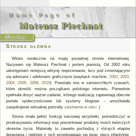
Home Page of
Mateusz Piechnat
Strona główna
Witam serdecznie na mojej prywatnej stronie internetowej.
Nazywam się Mateusz Piechnat i jestem pianistą. Od 2002 roku
udostępniam niniejszą witrynę nieprzerwanie, lecz pod zmieniającymi
się adresami i odsłonami graficznymi (wayback machine:
2002
,
2003
,
2004
,
2005
,
2008
,
2010
). Powstała ona w zamierzchłych czasach,
które określić można początkami polskiego internetu. Pierwotnie
spełniała dosyć ważne zadanie, którego realizację zapewniają obecnie
portale społecznościowe lub systemy blogowe – umożliwiała
zaspokojenie wirtualnej potrzeby
zaistnienia w sieci
:)
Strona miała pełnić funkcję sieciowej wizytówki, pośredniczyć w
przekazywaniu informacji oraz prezentować produkty moich twórczych
okresów życia. Materiały tu zawarte pochodzą z różnych etapów
dorastania i niektóre z nich przedstawiają się teraz nieco infantylnie.