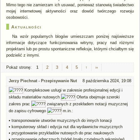
Mimo tego nie zamierzam ich usuwać, ponieważ stanowią świadectwo
mojej internetowej aktywności oraz dowód twórczego rozwoju
osobowości.
Aktualności
Na wzór popularnych blogów umieszczam poniżej najświeższe
informacje dotyczące funkcjonowania witryny, pracy nad różnymi
projektami lub po prostu spontaniczne refleksje, którymi chciałbym się
podzielić z innymi.
Pokaż stronę: ​
1
2
3
4
5
↑
››
Jerzy Piechnat - Przepisywanie Nut
8 października 2024, 19:08
Kompleksowe usługi w zakresie profesjonalnej edycji i
składu materiałów nutowych
Oferta obejmuje szeroki
zakres prac
związanych z przekładem notacji muzycznej
do zapisu cyfrowego
m.in.:
• transponowanie utworów muzycznych do innych tonacji
• komputerowy skład i edycja nut dla wydawnictw muzycznych
• przygotowanie przykładów nutowych do prac naukowych
• przepisywanie odręcznych źródeł (mało czytelnych rękopisów)