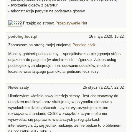
•
tworzenie głosów z partytur
• rekonstrukcja partytur na podstawie głosów
Przejdź do strony:
Przepisywanie Nut
podolog.lodz.pl
16 maja 2020, 15:22
Zapraszam na stronę mojej znajomej
Podolog Łódź
Mobilny gabinet podologiczny – specjalistyczna pielęgnacja stóp z
dojazdem do pacjenta (w obrębie Łodzi i Zgierza). Zakres usług
podologicznych obejmuje m.in. usuwanie odcisków, modzeli,
leczenie wrastającego paznokcia, pedicure leczniczy.
Nowe szaty
26 stycznia 2017, 22:02
Ukończyłem właśnie nowy interfejs strony. Jest dostosowany do
urządzeń mobilnych oraz skaluje się w przypadku ekranów o
wysokich rozdzielczościach. Layout wykorzystuje niektóre
rozwiązania standardu CSS3 w związku z czym może nie
wyświetlać się poprawnie w starszych przeglądarkach
internetowych. Żywię jednak nadzieję, że nie będzie to problemem
na początku 2017 roku :)