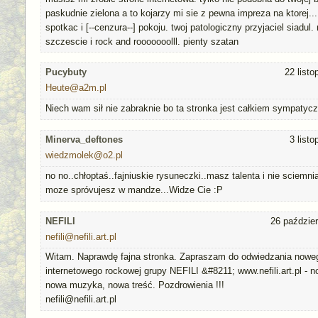
paskudnie zielona a to kojarzy mi sie z pewna impreza na ktorej..
spotkac i [--cenzura--] pokoju. twoj patologiczny przyjaciel siadul
szczescie i rock and rooooooolll. pienty szatan
Pucybuty
22 list
Heute@a2m.pl
Niech wam sił nie zabraknie bo ta stronka jest całkiem sympatyc
Minerva_deftones
3 list
wiedzmolek@o2.pl
no no..chłoptaś..fajniuskie rysuneczki..masz talenta i nie sciemniaj 
moze spróvujesz w mandze...Widze Cie :P
NEFILI
26 paździer
nefili@nefili.art.pl
Witam. Naprawdę fajna stronka. Zapraszam do odwiedzania nowe
internetowego rockowej grupy NEFILI &#8211; www.nefili.art.pl - 
nowa muzyka, nowa treść. Pozdrowienia !!!
nefili@nefili.art.pl