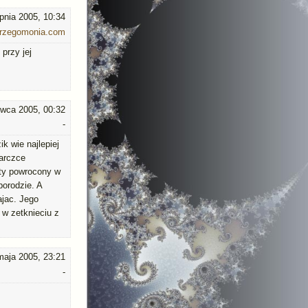
rpnia 2005, 10:34
rzegomonia.com
 przy jej
rwca 2005, 00:32
-
k wie najlepiej
tarczce
yty powrocony w
porodzie. A
ajac. Jego
 w zetknieciu z
maja 2005, 23:21
-