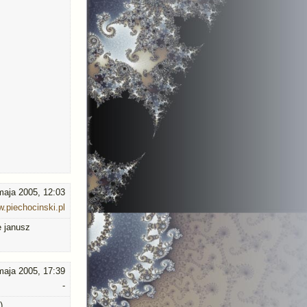
maja 2005, 12:03
.piechocinski.pl
e janusz
maja 2005, 17:39
-
)