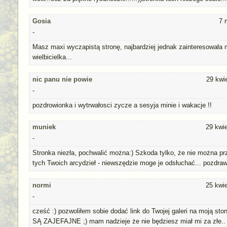
Gosia
7 
-
Masz maxi wyczapistą stronę, najbardziej jednak zainteresowała 
wielbicielka...
nic panu nie powie
29 kwi
-
pozdrowionka i wytrwałosci zycze a sesyja minie i wakacje !!
muniek
29 kwi
-
Stronka niezła, pochwalić można:) Szkoda tylko, że nie można pr
tych Twoich arcydzieł - niewszędzie moge je odsłuchać... pozdra
normi
25 kwi
-
cześć :) pozwoliłem sobie dodać link do Twojej galeri na moją st
SĄ ZAJEFAJNE ;) mam nadzieje że nie będziesz miał mi za złe.. 