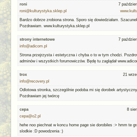
roni
7 paździer
roni@kulturystyka.sklep.pl
www.kultu
Bardzo dobrze zrobiona strona. Sporo się dowiedziałam. Szacunek
Pozdrawiam. www.kulturystyka.sklep.pl
strony internetowe
7 paździer
info@adicom.pl
Strona przejrzysta i estetyczna i chyba o to w tym chodzi. Pozdro
adminów i wszystkich forumowiczów. Będę tu zaglądał www.adico
trox
21 wrze
info@recovery.pl
Odlotowa stronka, szczególnie podoba mi się dorobek artystyczny
Pozdrawiam jej twórcę
cepa
8 sie
cepa@o2.pl
hehe noo piechnat w koncu home page sie dorobiles :> hmm te graf
slodkie :D powodzenia :)