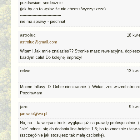
pozdrawiam serdecznie
(jak by co to wpisz że nie chcesz/wyczyszcze)
---------------------------------
nie ma sprawy - piechnat
astroluc
18 kwi
astroluc@gmail.com
Witam! Jak mnie znalazles?? Stronke masz rewelacyjna, dopies
każdym calu! Do kolejnej imprezy!
reksc
13 kwi
-
Mocne fallusy :D. Dobre cieniowanie :). Widac, zes wszechstronnie
Pozdrawiam
jaro
9 kwi
jaroweb@wp.pl
No, no... ta werjsa stronki wygląda już na prawdę profesjonalnie :
"ale" odnosi się do dodania line-height: 1.5; bo to znacznie ułatwi
(szczególnie jak stosujesz tak małą czcionkę).