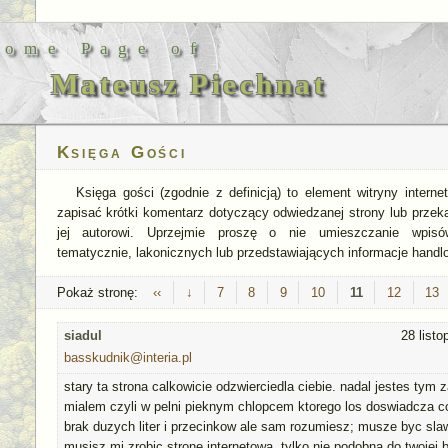
Home Page of
Mateusz Piechnat
Księga Gości
Księga gości (zgodnie z definicją) to element witryny interne
zapisać krótki komentarz dotyczący odwiedzanej strony lub przek
jej autorowi. Uprzejmie proszę o nie umieszczanie wpisó
tematycznie, lakonicznych lub przedstawiających informacje handl
Pokaż stronę:
‹‹
↓
7
8
9
10
11
12
13
siadul
28 list
basskudnik@interia.pl
stary ta strona calkowicie odzwierciedla ciebie. nadal jestes tym 
mialem czyli w pelni pieknym chlopcem ktorego los doswiadcza c
brak duzych liter i przecinkow ale sam rozumiesz; musze byc sla
musisz mi zrobic strone internetowa. tylko nie podobna do twojej b