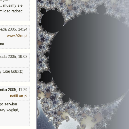
... musimy sie
. milosc radosc
opada 2005, 14:24
www.A2m.pl
zna.
opada 2005, 19:02
-
tutaj ludzi:):)
nika 2005, 11:29
nefili.art.pl
go serwisu
nowy wygląd,