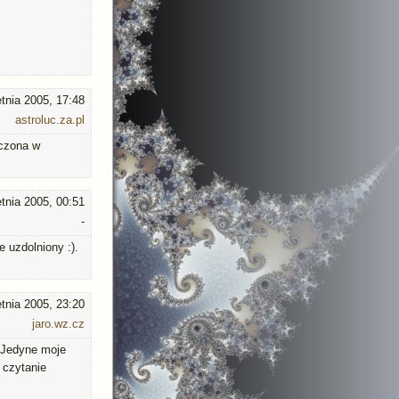
etnia 2005, 17:48
astroluc.za.pl
zczona w
etnia 2005, 00:51
-
 uzdolniony :).
etnia 2005, 23:20
jaro.wz.cz
) Jedyne moje
a czytanie