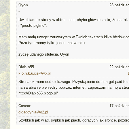
Qyon
23 paździer
-
Uwielbiam te strony w xhtml i css, chyba głównie za to, że są tak 
i "prosto piękne".
Mam małą uwagę: zauwazyłem w Twoich tekstach kilka błedów ort
Poza tym mamy tylko jeden maj w roku.
życzę udanego stulecia, Qyon
Diablo55
22 paździer
k.o.n.k.u.r.s@wp.pl
Strona ok,mam coś ciekawego: Przystapienie do firm get-paid to
na zarabianie pieniedzy poprzez internet, zapraszam na moja stro
http://Diablo55.blogo.pl/
Cascar
17 paździer
didagdynia@o2.pl
Szybkich jak wiatr, sypkich jak piach, gorących jak słońce, pozdro