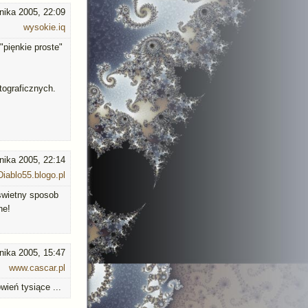
nika 2005, 22:09
wysokie.iq
"pięnkie proste"
ograficznych.
nika 2005, 22:14
Diablo55.blogo.pl
 swietny sposob
ne!
nika 2005, 15:47
www.cascar.pl
wień tysiące ...