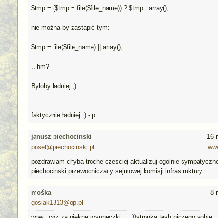
$tmp = ($tmp = file($file_name)) ? $tmp : array();
nie można by zastąpić tym:
$tmp = file($file_name) || array();
...hm?
Byłoby ładniej ;)
---
faktycznie ładniej :) - p.
janusz piechocinski
16 
posel@piechocinski.pl
www
pozdrawiam chyba troche czesciej aktualizuj ogolnie sympatyczn
piechocinski przewodniczacy sejmowej komisji infrastruktury
mośka
8 
gosiak1313@op.pl
wow...cóż za piękne rysuneczki.....:))stronka tesh niczego sobie..: