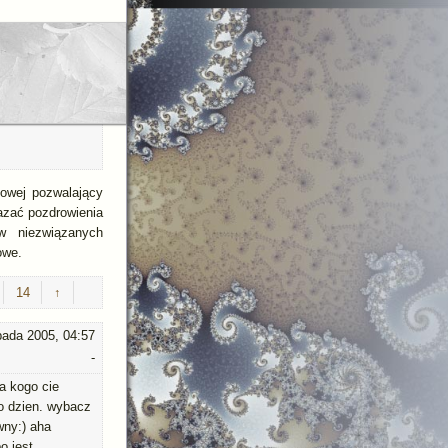
towej pozwalający
azać pozdrowienia
w niezwiązanych
owe.
14
↑
opada 2005, 04:57
-
za kogo cie
o dzien. wybacz
wny:) aha
o jest