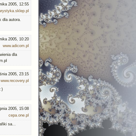
nika 2005, 12:55
rystyka.sklep.pl
 dla autora.
nika 2005, 10:20
www.adicom.pl
wienia dla
m.pl
śnia 2005, 23:15
www.recovery.pl
:)
rpnia 2005, 15:08
cepa.one.pl
iki sa...