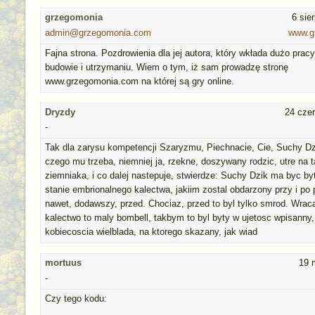
grzegomonia
6 sie
admin@grzegomonia.com
www.g
Fajna strona. Pozdrowienia dla jej autora, który wkłada dużo pracy
budowie i utrzymaniu. Wiem o tym, iż sam prowadzę stronę
www.grzegomonia.com na której są gry online.
Dryzdy
24 cze
-
Tak dla zarysu kompetencji Szaryzmu, Piechnacie, Cie, Suchy Dzi
czego mu trzeba, niemniej ja, rzekne, doszywany rodzic, utre na 
ziemniaka, i co dalej nastepuje, stwierdze: Suchy Dzik ma byc b
stanie embrionalnego kalectwa, jakiim zostal obdarzony przy i po 
nawet, dodawszy, przed. Chociaz, przed to byl tylko smrod. Wrac
kalectwo to maly bombell, takbym to byl byty w ujetosc wpisanny,
kobiecoscia wielblada, na ktorego skazany, jak wiad
mortuus
19 
-
Czy tego kodu: